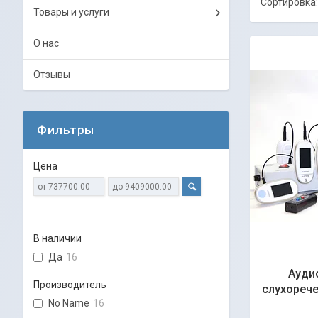
Товары и услуги
О нас
Отзывы
Фильтры
Цена
В наличии
Да
16
Ауди
Производитель
слухорече
No Name
16