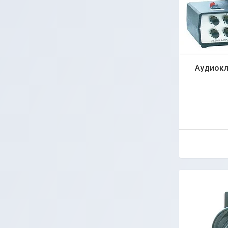
Аудиокл