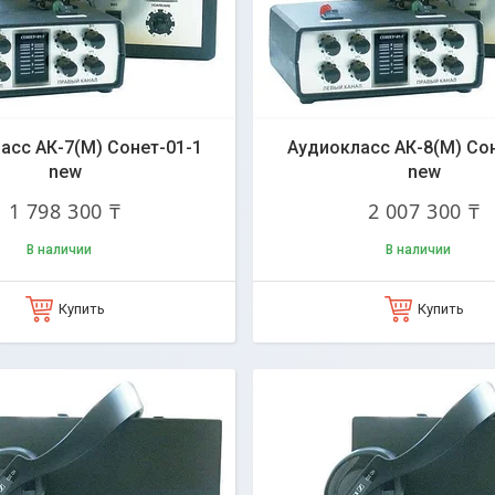
асс АК-7(М) Сонет-01-1
Аудиокласс АК-8(М) Сон
new
new
1 798 300 ₸
2 007 300 ₸
В наличии
В наличии
Купить
Купить