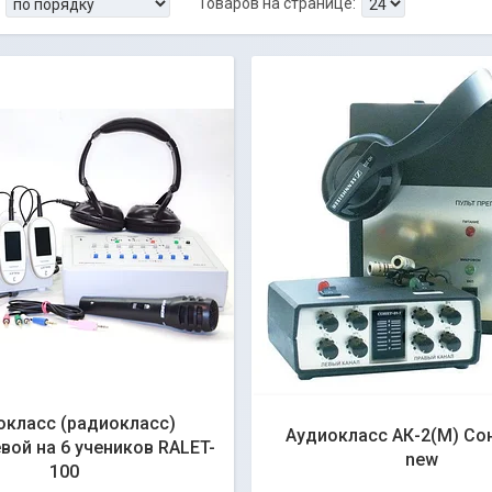
окласс (радиокласс)
Аудиокласс АК-2(М) Сон
вой на 6 учеников RALET-
new
100