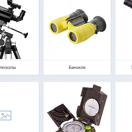
лескопы
Бинокли