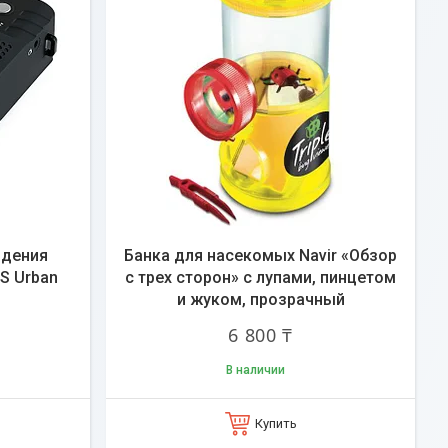
идения
Банка для насекомых Navir «Обзор
S Urban
с трех сторон» с лупами, пинцетом
и жуком, прозрачный
6 800 ₸
В наличии
Купить