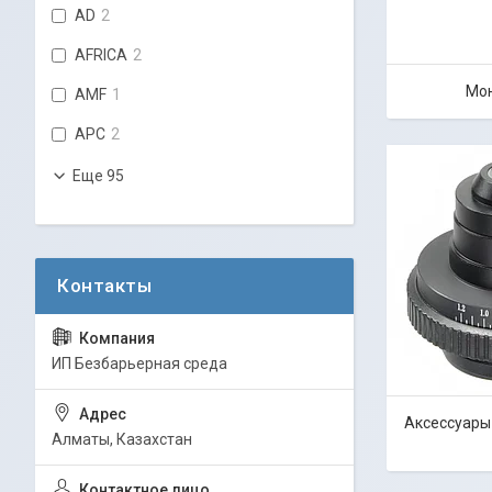
AD
2
AFRICA
2
Мо
AMF
1
APC
2
Еще 95
ИП Безбарьерная среда
Аксессуары
Алматы, Казахстан