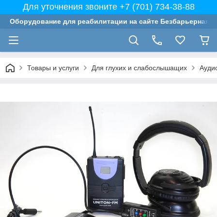
Для уточнения звоните +7 (701) 734-38-88
Оборудование для реабилитации на сайте Безбарьерная с
Товары и услуги
Для глухих и слабослышащих
Ауди