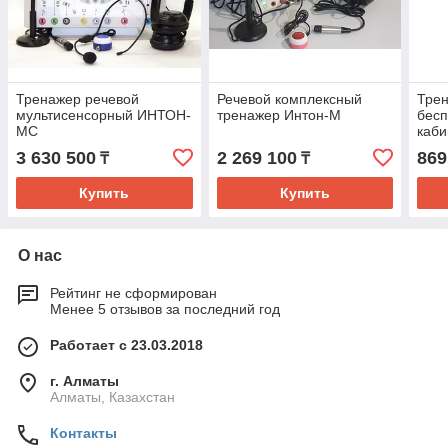
Тренажер речевой
Речевой комплексный
Трен
мультисенсорный ИНТОН-
тренажер Интон-М
бесп
МС
каби
«РА
3 630 500
2 269 100
869
₸
₸
Купить
Купить
О нас
Рейтинг не сформирован
Менее 5 отзывов за последний год
Работает с 23.03.2018
г. Алматы
Алматы, Казахстан
Контакты