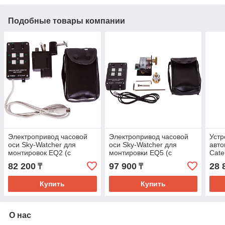
Подобные товары компании
Электропривод часовой
Электропривод часовой
Устр
оси Sky-Watcher для
оси Sky-Watcher для
авто
монтировок EQ2 (с
монтировки EQ5 (с
Cate
пультом)
пультом)
82 200
97 900
28 
₸
₸
Купить
Купить
О нас