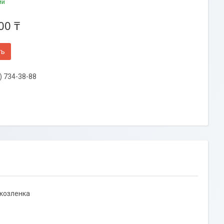
ии
00 ₸
ть
) 734-38-88
 козленка