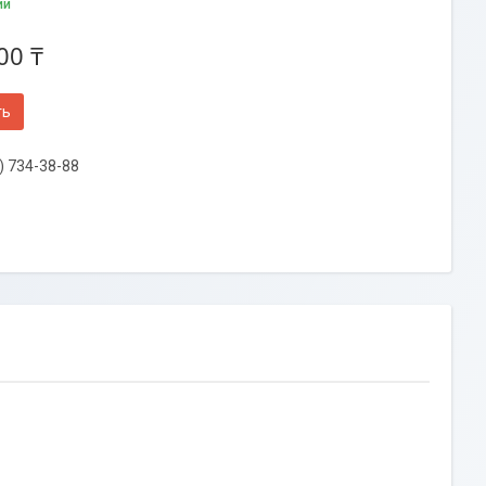
ии
00 ₸
ть
) 734-38-88