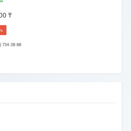
ии
00 ₸
ть
) 734-38-88