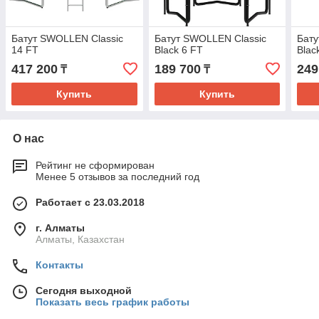
Батут SWOLLEN Classic
Батут SWOLLEN Classic
Бату
14 FT
Black 6 FT
Blac
417 200
189 700
249
₸
₸
Купить
Купить
О нас
Рейтинг не сформирован
Менее 5 отзывов за последний год
Работает с 23.03.2018
г. Алматы
Алматы, Казахстан
Контакты
Сегодня выходной
Показать весь график работы