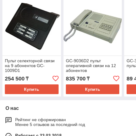
Пульт селекторной связи
GC-9036D2 пульт
GC-
на 9 абонентов GC-
оперативной связи на 12
пуль
1009D1
абонентов
254 500
835 700
89 
₸
₸
Купить
Купить
О нас
Рейтинг не сформирован
Менее 5 отзывов за последний год
Работает с 23.03.2018