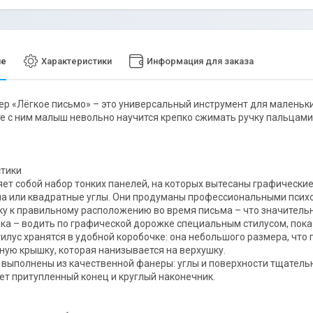
ие
Характеристики
Информация для заказа
ер «Лёгкое письмо» – это универсальный инструмент для маленьк
те с ним малыш невольно научится крепко сжимать ручку пальцами
стики
ет собой набор тонких панелей, на которых вытесаны графически
на или квадратные углы. Они продуманы профессиональными псих
ку к правильному расположению во время письма – что значитель
ка – водить по графической дорожке специальным стилусом, пока
тилус хранятся в удобной коробочке: она небольшого размера, что
ную крышку, которая нанизывается на верхушку.
 выполнены из качественной фанеры: углы и поверхности тщатель
ет притупленный конец и круглый наконечник.