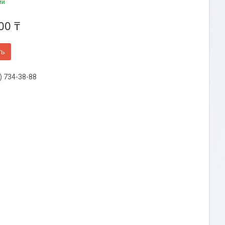
ии
00 ₸
ть
) 734-38-88