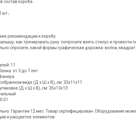
 в состав короба
 шт.;
кие рекомендации к коробу
алышу, как тренировать руку: попросите взять стилус и провести 
ьно спросите, какой формы графическая дорожка: волна, квадрат 
алей: 11
енка: от 3 до 7 лет
 Фанера
собранном виде (Д х Ш х В), см: 33x11x11
паковке (Д х Ш х В), см: 35х13х13
ральный
0.01
ьно: Гарантия 12 мес. Товар сертифицирован. Оборудование може
ии и расцветке элементов.