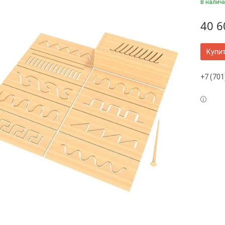
В налич
40 6
Купи
+7 (701