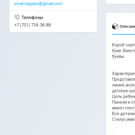
invamagazin@gmail.com
+7 (701) 734-38-88
Описан
Короб-сорт
букв. Вмес
буквы.
Характери
Представля
линия, вол
детскую ру
Цель ребен
Панели и с
имеет плот
Все детали
Стилус име