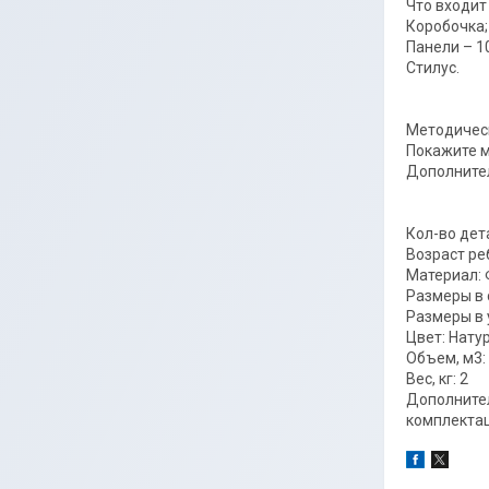
Что входит
Коробочка;
Панели – 10
Стилус.
Методичес
Покажите м
Дополнител
Кол-во дет
Возраст реб
Материал:
Размеры в 
Размеры в у
Цвет: Нату
Объем, м3: 
Вес, кг: 2
Дополнител
комплектац