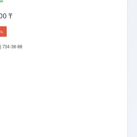
ии
00 ₸
ть
) 734-38-88