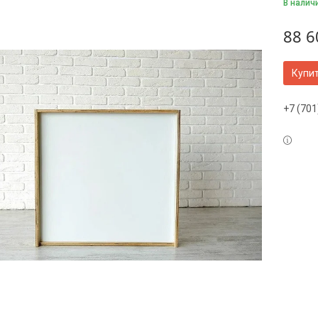
В налич
88 6
Купи
+7 (701