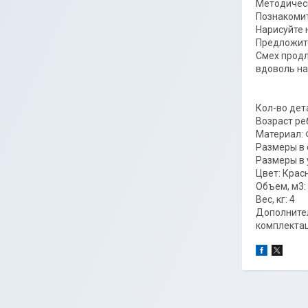
Методичес
Познакомит
Нарисуйте 
Предложите
Смех продл
вдоволь на
Кол-во дет
Возраст реб
Материал: 
Размеры в 
Размеры в у
Цвет: Крас
Объем, м3: 
Вес, кг: 4
Дополнител
комплектац