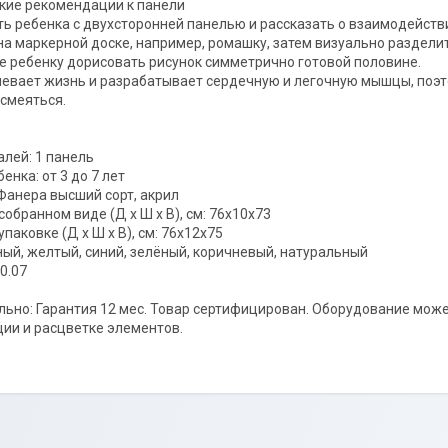
кие рекомендации к панели
ь ребенка с двухсторонней панелью и рассказать о взаимодействи
на маркерной доске, например, ромашку, затем визуально разделите
 ребенку дорисовать рисунок симметрично готовой половине.
евает жизнь и разрабатывает сердечную и легочную мышцы, поэто
смеяться.
алей: 1 панель
енка: от 3 до 7 лет
Фанера высший сорт, акрил
собранном виде (Д х Ш х В), см: 76х10х73
паковке (Д х Ш х В), см: 76х12х75
ный, желтый, синий, зелёный, коричневый, натуральный
0.07
ьно: Гарантия 12 мес. Товар сертифицирован. Оборудование може
ии и расцветке элементов.