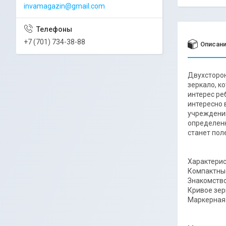
invamagazin@gmail.com
+7 (701) 734-38-88
Описан
Двухсторон
зеркало, к
интерес ре
интересно 
учреждении
определенн
станет пол
Характери
Компактные
Знакомство
Кривое зер
Маркерная 