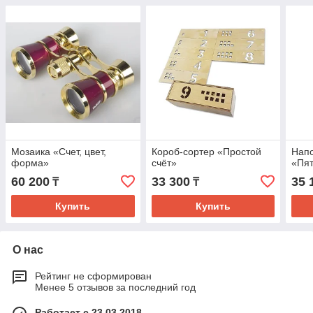
Мозаика «Счет, цвет,
Короб-сортер «Простой
Напо
форма»
счёт»
«Пя
60 200
33 300
35 
₸
₸
Купить
Купить
О нас
Рейтинг не сформирован
Менее 5 отзывов за последний год
Работает с 23.03.2018