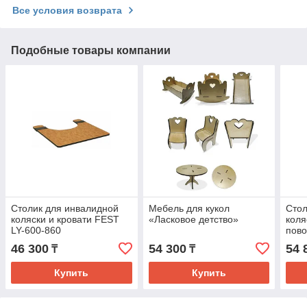
Все условия возврата
Подобные товары компании
Столик для инвалидной
Мебель для кукол
Стол
коляски и кровати FEST
«Ласковое детство»
коля
LY-600-860
пово
FEST
46 300
54 300
54 
₸
₸
Купить
Купить