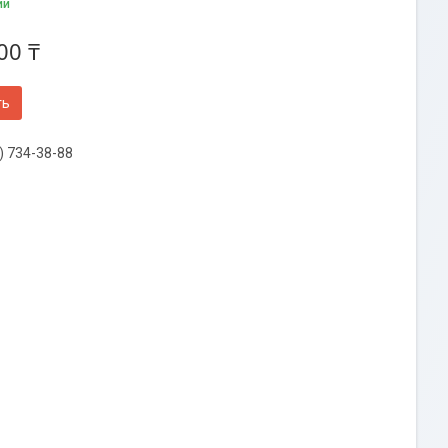
ии
00 ₸
ть
) 734-38-88