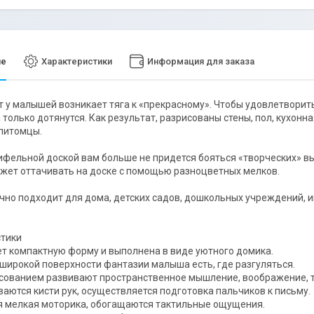
ие
Характеристики
Информация для заказа
т у малышей возникает тяга к «прекрасному». Чтобы удовлетвори
а только дотянутся. Как результат, разрисованы стены, пол, кухонн
питомцы.
ифельной доской вам больше не придется бояться «творческих» вы
жет оттачивать на доске с помощью разноцветных мелков.
чно подходит для дома, детских садов, дошкольных учреждений, и
стики
т компактную форму и выполнена в виде уютного домика.
широкой поверхности фантазии малыша есть, где разгуляться.
сованием развивают пространственное мышление, воображение, 
аются кисти рук, осуществляется подготовка пальчиков к письму.
 мелкая моторика, обогащаются тактильные ощущения.