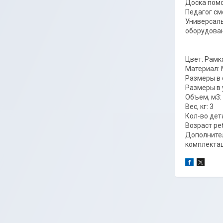
Доска помо
Педагог см
Универсаль
оборудован
Цвет: Рамк
Материал: 
Размеры в 
Размеры в у
Объем, м3: 
Вес, кг: 3
Кол-во дет
Возраст реб
Дополнител
комплектац