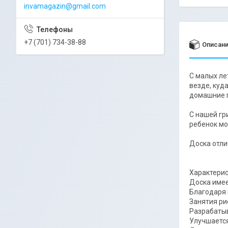
invamagazin@gmail.com
+7 (701) 734-38-88
Описан
С малых ле
везде, куд
домашние 
С нашей гр
ребенок мо
Доска отли
Характери
Доска имее
Благодаря 
Занятия ри
Разрабатыв
Улучшается