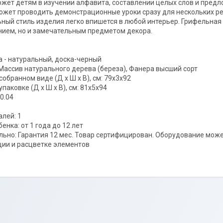
жет детям в изучении алфавита, составлении целых слов и предл
ожет проводить демонстрационные уроки сразу для нескольких ре
ный стиль изделия легко впишется в любой интерьер. Грифельная
ием, но и замечательным предметом декора.
а - натуральный, доска-черный
Массив натурального дерева (береза), Фанера высший сорт
собранном виде (Д х Ш х В), см: 79х3х92
паковке (Д х Ш х В), см: 81х5х94
0.04
алей: 1
енка: от 1 года до 12 лет
ьно: Гарантия 12 мес. Товар сертифицирован. Оборудование може
ии и расцветке элементов