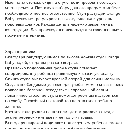
Именно за столом, сидя на стуле, дети проводят большую
часть времени. Поэтому к выбору данного предмета мебели
необходимо отнестись ответственно. Стул растущий Orange
Baby позволяет регулировать высоту сиденья и уровень
подставки для ног. Каждая деталь надежно закреплена к
конструкции. Для производства используются качественные и
прочные материалы.
Характеристики
Благодаря регулирующимся по высоте ножкам стул Orange
Baby подойдет детям разного возраста.
Правильно подобранная форма стула помогает
сформировать у ребенка правильную и красивую осанку.
Спинка стула выступает крепкой опорой для спины малыша.
Создав необходимые условия для учебы, можно снизить риск
появления болезней вследствие неправильной осанки.
Лаконичное строение стула помогает ребятам настроиться
на учебу. Спокойный цветовой тон не отвлекает ребят от
занятий.
Крепкая конструкция не позволит детям раскачиваться, а
значит ребенок не упадет и не получит травм.
Благодаря широкой подставке под сиденьем ребенок сможет
с комфортом разместить ноги в любой удобной позе.