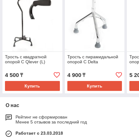
Трость с квадратной
Трость с пирамидальной
Трос
опорой C Qlever (L)
опорой C Delta
опор
4 500
4 900
5 2
₸
₸
Купить
Купить
О нас
Рейтинг не сформирован
Менее 5 отзывов за последний год
Работает с 23.03.2018