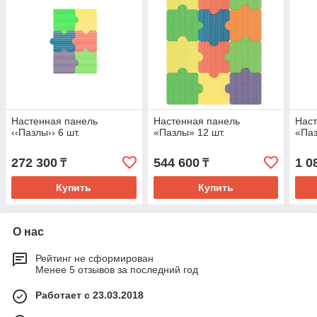
Настенная панель
Настенная панель
Наст
‹‹Пазлы›› 6 шт.
«Пазлы» 12 шт.
«Паз
272 300
544 600
1 0
₸
₸
Купить
Купить
О нас
Рейтинг не сформирован
Менее 5 отзывов за последний год
Работает с 23.03.2018