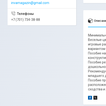
invamagazin@gmail.com
+7 (701) 734-38-88
Описан
Минимальна
Веселые цв
игровые ра
вариантом 
Пособие на
конструкти
Пособие ре
дошкольног
Рекомендуе
младшего д
Пособие пр
расположен
сходства и