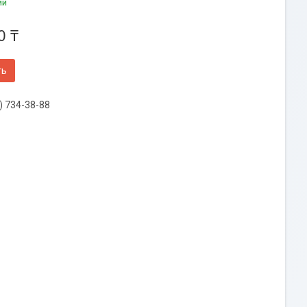
ии
0 ₸
ть
) 734-38-88