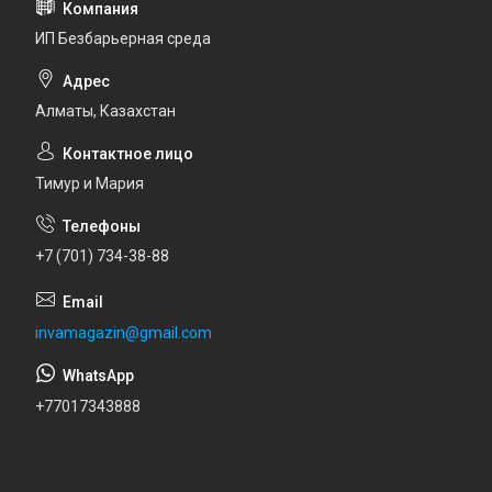
ИП Безбарьерная среда
Алматы, Казахстан
Тимур и Мария
+7 (701) 734-38-88
invamagazin@gmail.com
+77017343888