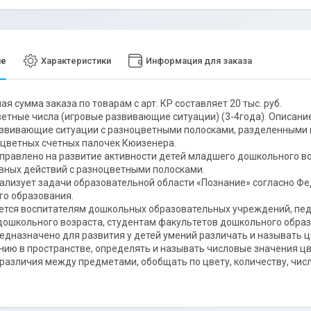
ие
Характеристики
Информация для заказа
я сумма заказа по товарам с арт. КР составляет 20 тыс. руб.
етные числа (игровые развивающие ситуации) (3-4года). Описани
звивающие ситуации с разноцветными полосками, разделенными н
цветных счетных палочек Кюизенера.
правлено на развитие активности детей младшего дошкольного во
вных действий с разноцветными полосками.
ализует задачи образовательной области «Познание» согласно 
о образования.
тся воспитателям дошкольных образовательных учреждений, пед
ошкольного возраста, студентам факультетов дошкольного образ
едназначено для развития у детей умений различать и называть ц
ию в пространстве, определять и называть числовые значения цве
 различия между предметами, обобщать по цвету, количеству, числ