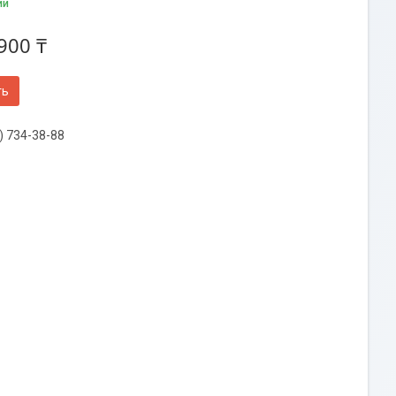
ии
900 ₸
ть
) 734-38-88