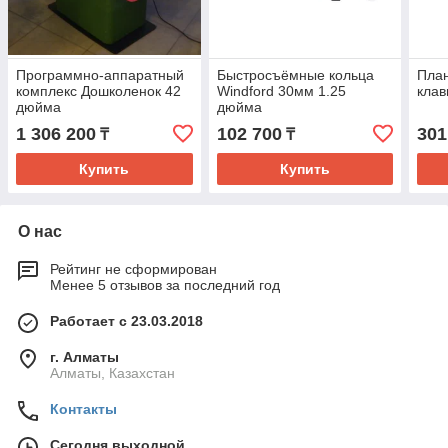
Программно-аппаратный
Быстросъёмные кольца
План
комплекс Дошколенок 42
Windford 30мм 1.25
клав
дюйма
дюйма
1 306 200
102 700
301
₸
₸
Купить
Купить
О нас
Рейтинг не сформирован
Менее 5 отзывов за последний год
Работает с 23.03.2018
г. Алматы
Алматы, Казахстан
Контакты
Сегодня выходной