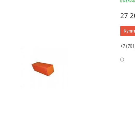
В налич
27 2
Купи
+7 (701