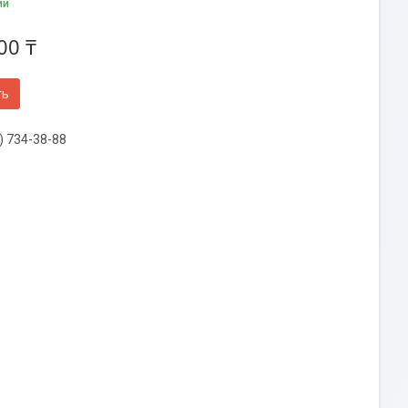
ии
00 ₸
ть
) 734-38-88