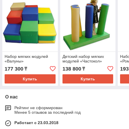
Набор мягких модулей
Детский набор мягких
Набо
«Валуны»
модулей «Частокол»
«Ро
177 300
138 800
193
₸
₸
Купить
Купить
О нас
Рейтинг не сформирован
Менее 5 отзывов за последний год
Работает с 23.03.2018