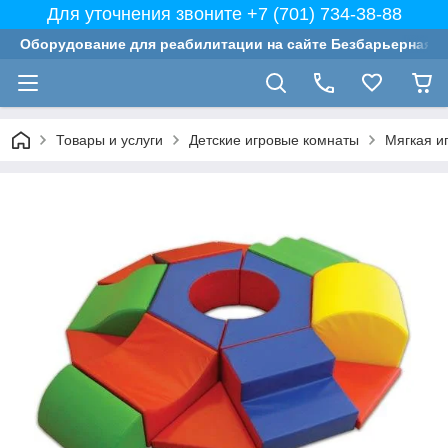
Для уточнения звоните +7 (701) 734-38-88
Оборудование для реабилитации на сайте Безбарьерная с
Товары и услуги
Детские игровые комнаты
Мягкая и