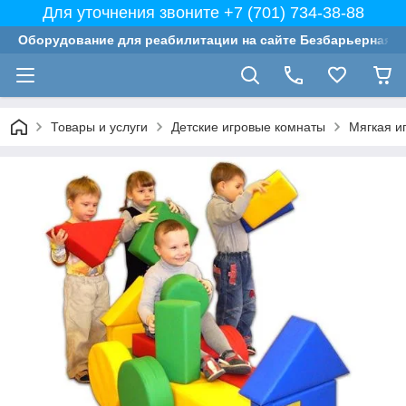
Для уточнения звоните +7 (701) 734-38-88
Оборудование для реабилитации на сайте Безбарьерная с
Товары и услуги
Детские игровые комнаты
Мягкая и