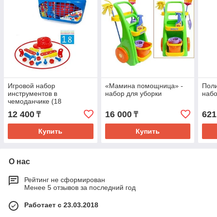
Игровой набор
«Мамина помощница» -
Пол
инструментов в
набор для уборки
набо
чемоданчике (18
предметов)
12 400
16 000
621
₸
₸
Купить
Купить
О нас
Рейтинг не сформирован
Менее 5 отзывов за последний год
Работает с 23.03.2018