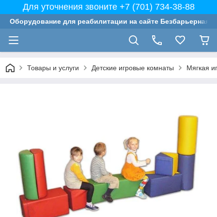
Для уточнения звоните +7 (701) 734-38-88
Оборудование для реабилитации на сайте Безбарьерная с
Товары и услуги
Детские игровые комнаты
Мягкая и