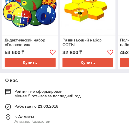
Дидактический набор
Развивающий набор
Пол
«Головастик»
СОТЫ
набо
53 600
32 800
452
₸
₸
Купить
Купить
О нас
Рейтинг не сформирован
Менее 5 отзывов за последний год
Работает с 23.03.2018
г. Алматы
Алматы, Казахстан