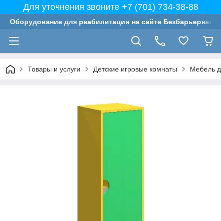
Для уточнения звоните +7 (701) 734-38-88
Оборудование для реабилитации на сайте Безбарьерная с
Товары и услуги
Детские игровые комнаты
Мебель д