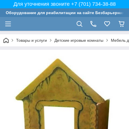
Для уточнения звоните +7 (701) 734-38-88
Оборудование для реабилитации на сайте Безбарьерная с
Товары и услуги
Детские игровые комнаты
Мебель д