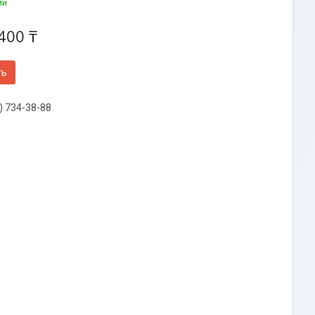
ии
400 ₸
ть
) 734-38-88