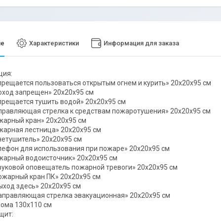
ие
Характеристики
Информация для заказа
ция:
апрещается пользоваться открытым огнем и курить» 20х20х95 см
роход запрещен» 20х20х95 см
апрещается тушить водой» 20х20х95 см
аправляющая стрелка к средствам пожаротушения» 20х20х95 см
ожарный кран» 20х20х95 см
ожарная лестница» 20х20х95 см
гнетушитель» 20х20х95 см
елефон для использования при пожаре» 20х20х95 см
ожарный водоисточник» 20х20х95 см
Звуковой оповещатель пожарной тревоги» 20х20х95 см
Пожарный кран ПК» 20х20х95 см
Выход здесь» 20х20х95 см
Направляющая стрелка эвакуационная» 20х20х95 см
дома 130х110 см
щит: