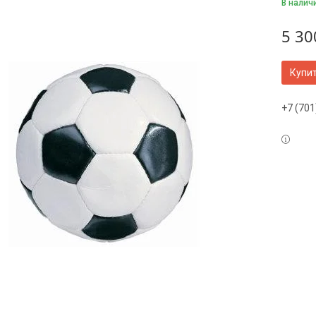
В налич
5 30
Купи
+7 (701