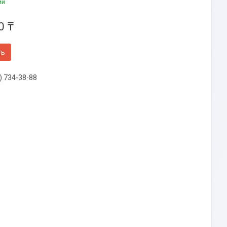
ии
0 ₸
ть
) 734-38-88