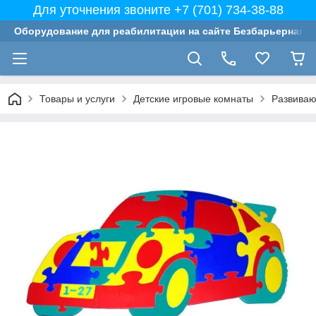
Для уточнения звоните +7 (701) 734-38-88
Оборудование для реабилитации на сайте Безбарьерная с
Товары и услуги
Детские игровые комнаты
Развиваю