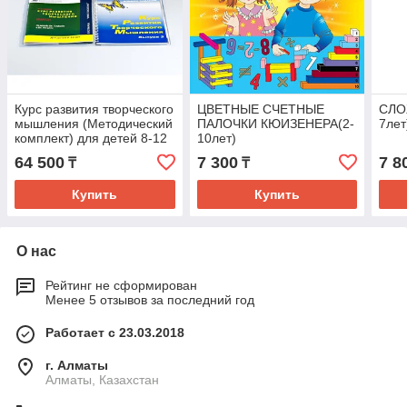
Курс развития творческого
ЦВЕТНЫЕ СЧЕТНЫЕ
СЛОЖ
мышления (Методический
ПАЛОЧКИ КЮИЗЕНЕРА(2-
7лет
комплект) для детей 8-12
10лет)
лет. Кабинетный вариант
64 500
7 300
7 8
₸
₸
Купить
Купить
О нас
Рейтинг не сформирован
Менее 5 отзывов за последний год
Работает с 23.03.2018
г. Алматы
Алматы, Казахстан