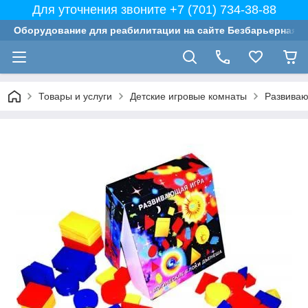
Для уточнения звоните +7 (701) 734-38-88
Оборудование для реабилитации на сайте Безбарьерная с
Товары и услуги
Детские игровые комнаты
Развиваю