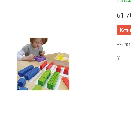
В налич
61 7
Купи
+7 (701