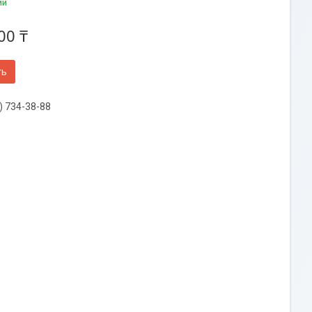
ии
00 ₸
ть
) 734-38-88