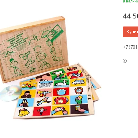
В налич
44 5
Купи
+7 (701