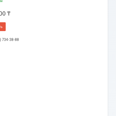
ии
00 ₸
ть
) 734-38-88