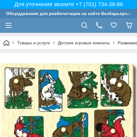
Для уточнения звоните +7 (701) 734-38-88
Оборудование для реабилитации на сайте Безбарьерная с
Товары и услуги
Детские игровые комнаты
Развиваю