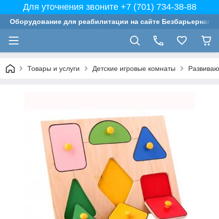
Для уточнения звоните +7 (701) 734-38-88
Оборудование для реабилитации на сайте Безбарьерная с
Товары и услуги
Детские игровые комнаты
Развиваю