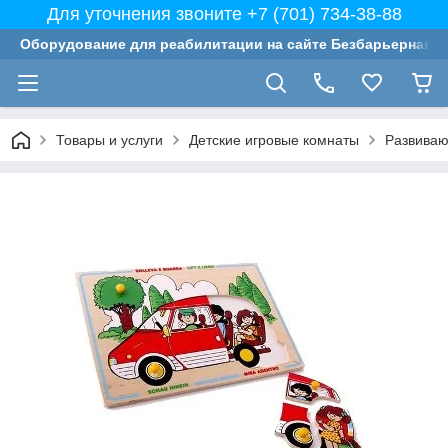
Для уточнения звоните +7 (701) 734-38-88
Оборудование для реабилитации на сайте Безбарьерная с
Товары и услуги
Детские игровые комнаты
Развиваю