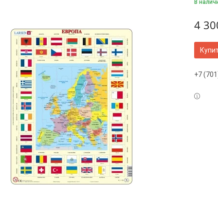
В налич
4 30
Купи
+7 (701