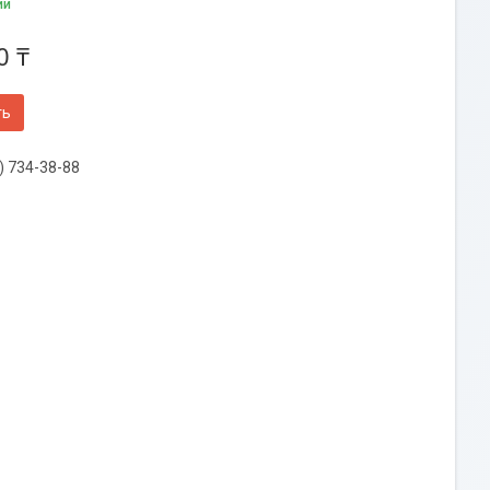
ии
0 ₸
ть
) 734-38-88