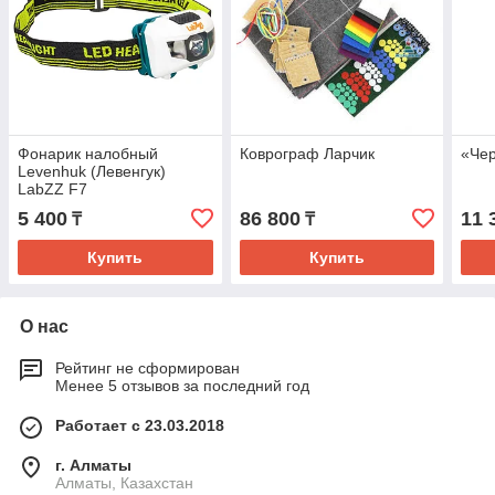
Фонарик налобный
Коврограф Ларчик
«Че
Levenhuk (Левенгук)
LabZZ F7
5 400
86 800
11 
₸
₸
Купить
Купить
О нас
Рейтинг не сформирован
Менее 5 отзывов за последний год
Работает с 23.03.2018
г. Алматы
Алматы, Казахстан