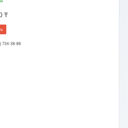
ии
0 ₸
ть
) 734-38-88