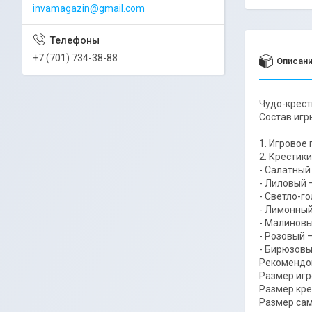
invamagazin@gmail.com
+7 (701) 734-38-88
Описан
Чудо-крест
Состав игр
1. Игровое 
2. Крестики
- Салатный
- Лиловый 
- Светло-го
- Лимонный 
- Малиновы
- Розовый –
- Бирюзовы
Рекомендов
Размер игр
Размер кре
Размер сам