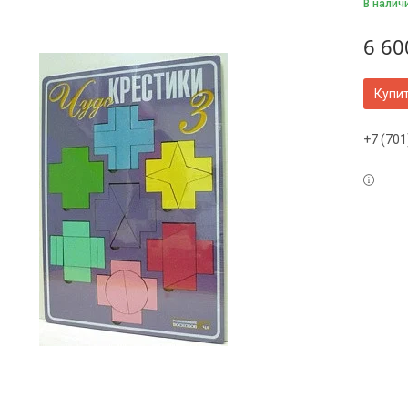
В налич
6 60
Купи
+7 (701