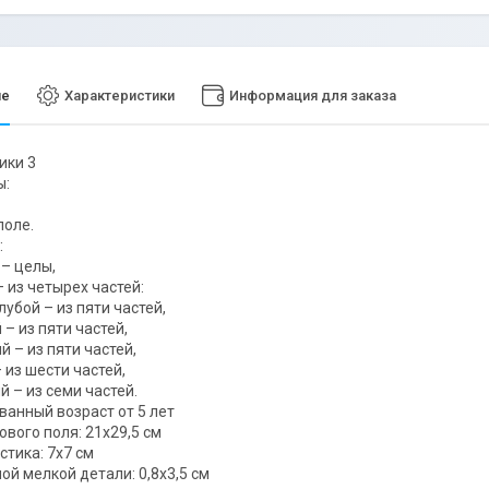
ие
Характеристики
Информация для заказа
ики 3
ы:
поле.
:
 – целы,
– из четырех частей:
лубой – из пяти частей,
– из пяти частей,
й – из пяти частей,
 из шести частей,
й – из семи частей.
анный возраст от 5 лет
ового поля: 21х29,5 см
стика: 7х7 см
ой мелкой детали: 0,8х3,5 см