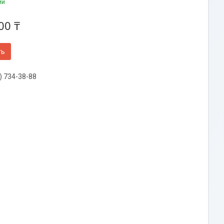
ии
00 ₸
ть
) 734-38-88