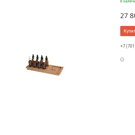
В налич
27 8
Купи
+7 (701