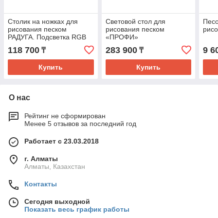
Столик на ножках для
Световой стол для
Песо
рисования песком
рисования песком
рис
РАДУГА. Подсветка RGB
«ПРОФИ»
118 700
283 900
9 6
₸
₸
Купить
Купить
О нас
Рейтинг не сформирован
Менее 5 отзывов за последний год
Работает с 23.03.2018
г. Алматы
Алматы, Казахстан
Контакты
Сегодня выходной
Показать весь график работы