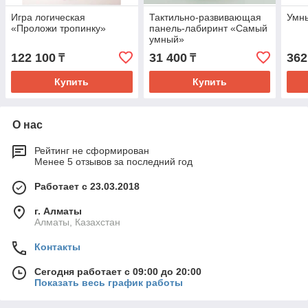
Игра логическая
Тактильно-развивающая
Умны
«Проложи тропинку»
панель-лабиринт «Самый
умный»
122 100
31 400
362
₸
₸
Купить
Купить
О нас
Рейтинг не сформирован
Менее 5 отзывов за последний год
Работает с 23.03.2018
г. Алматы
Алматы, Казахстан
Контакты
Сегодня работает с 09:00 до 20:00
Показать весь график работы