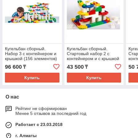
Кугельбан сборный.
Кугельбан сборный.
Куге
Набор 3 с контейнером и
Стартовый набор 2 с
Стар
крышкой (156 элементов)
контейнером и с крышкой
конт
(85 элементов)
(106
96 600
43 500
50 
₸
₸
Купить
Купить
О нас
Рейтинг не сформирован
Менее 5 отзывов за последний год
Работает с 23.03.2018
г. Алматы