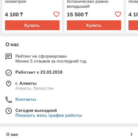
геометрия
ботанических рамок-
геом
вкладышей
4 100
15 500
4 1
₸
₸
Купить
Купить
О нас
Рейтинг не сформирован
Менее 5 отзывов за последний год
Работает с 23.03.2018
г. Алматы
Алматы, Казахстан
Контакты
Сегодня выходной
Показать весь график работы
О нас