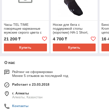
Часы TEL TIME
Носки для бега с
Бино
говорящие карманные
поддержкой стопы
Krom
мужские серого цвета с
(короткие) HA-1 Short,
цепо
белым циферблатом на
черные
21 200
4 700
16 
₸
₸
цепочке
Купить
Купить
О нас
Рейтинг не сформирован
Менее 5 отзывов за последний год
Работает с 23.03.2018
г. Алматы
Алматы, Казахстан
Контакты