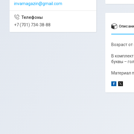
invamagazin@gmail.com
+7 (701) 734-38-88
Описан
Возраст от 
В комплект
буквы – гол
Материал п