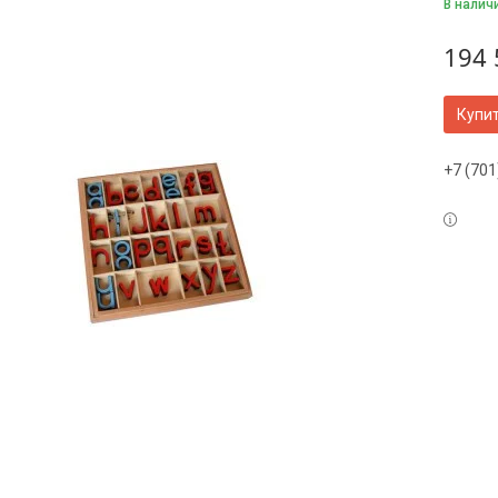
В налич
194 
Купи
+7 (701