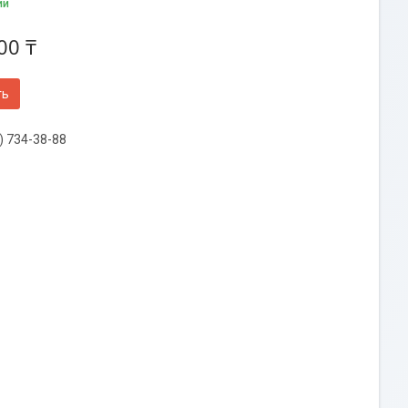
ии
00 ₸
ть
) 734-38-88