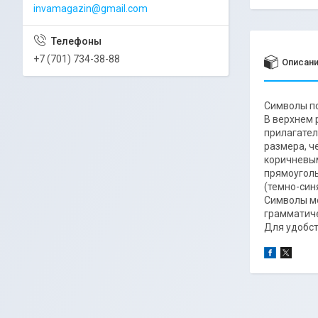
invamagazin@gmail.com
+7 (701) 734-38-88
Описан
Символы по
В верхнем 
прилагател
размера, ч
коричневым
прямоуголь
(темно-син
Символы мо
грамматиче
Для удобст