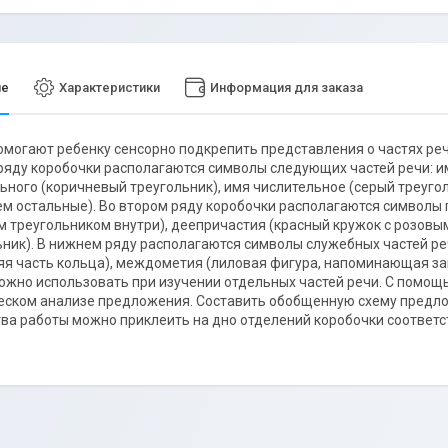
ие
Характеристики
Информация для заказа
могают ребенку сенсорно подкрепить представления о частях реч
ряду коробочки располагаются символы следующих частей речи: и
ьного (коричневый треугольник), имя числительное (серый треуго
ем остальные). Во втором ряду коробочки располагаются символы г
 треугольником внутри), деепричастия (красный кружок с розовы
ник). В нижнем ряду располагаются символы служебных частей речи
яя часть кольца), междометия (лиловая фигура, напоминающая за
жно использовать при изучении отдельных частей речи. С помощ
ском анализе предложения. Составить обобщенную схему предло
ва работы можно приклеить на дно отделений коробочки соответ