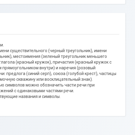
и.
мени существительного (черный треугольник), имени
льник), местоимения (зеленый треугольник меньшего
лагола (красный кружок), причастия (красный кружок с
м прямоугольником внутри) и наречия (розовый
: предлога (синий серп), союза (голубой крест), частицы
мочную скважину или восклицательный знак).
ью символов можно обозначить части речи при
жений с одинаковыми частями речи.
ствующие названия и символы.