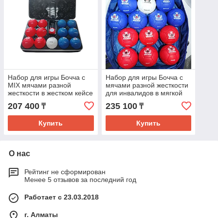
Набор для игры Бочча с
Набор для игры Бочча с
MIX мячами разной
мячами разной жесткости
жесткости в жестком кейсе
для инвалидов в мягкой
FIELD GEAR (с набором
сумке FIELD GEAR (с
207 400
235 100
₸
₸
для судейства)
набором для
Купить
Купить
О нас
Рейтинг не сформирован
Менее 5 отзывов за последний год
Работает с 23.03.2018
г. Алматы