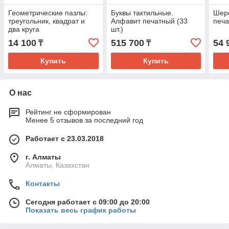
Геометрические пазлы:
Буквы тактильные.
Шеро
треугольник, квадрат и
Алфавит печатный (33
печ
два круга
шт.)
14 100
515 700
54 
₸
₸
Купить
Купить
О нас
Рейтинг не сформирован
Менее 5 отзывов за последний год
Работает с 23.03.2018
г. Алматы
Алматы, Казахстан
Контакты
Сегодня работает с 09:00 до 20:00
Показать весь график работы