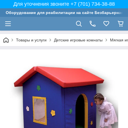
Для уточнения звоните +7 (701) 734-38-88
Оборудование для реабилитации на сайте Безбарьерная с
Товары и услуги
Детские игровые комнаты
Мягкая и