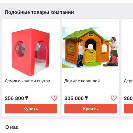
Подобные товары компании
Домик с ходами внутри
Домик с верандой
Дере
256 800
305 000
260
₸
₸
Купить
Купить
О нас