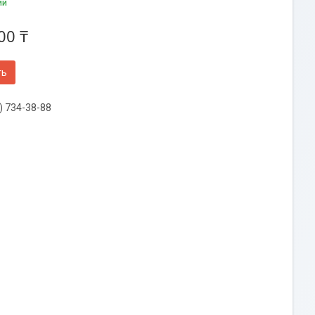
ии
00 ₸
ть
) 734-38-88