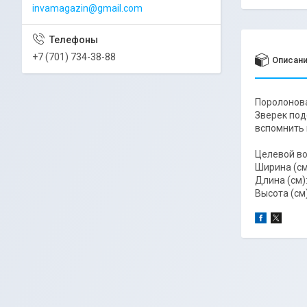
invamagazin@gmail.com
+7 (701) 734-38-88
Описан
Поролонова
Зверек под
вспомнить 
Целевой воз
Ширина (см
Длина (см):
Высота (см)